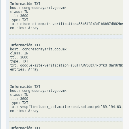
Información TXT
host: congresonayarit.gob.mx

class: IN

ttl: 3600

type: TXT

txt: cisco-ci-domain-verification=55b5f3143d1b6b87d882beb57
Información TXT
host: congresonayarit.gob.mx

class: IN

ttl: 3600

type: TXT

txt: google-site-verification=sSuTFAWVS3zl4-OYkQTQarUrNkL1F
Información TXT
host: congresonayarit.gob.mx

class: IN

ttl: 3600

type: TXT

txt: v=spf1include:_spf.mailersend.netamxip4:189.194.63.98-
Información TXT