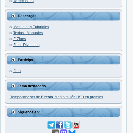
Webmasters
Descargas
Manuales y Tutoriales
Textos - Manuales
E-Zines
Fotos Divertidas
Participa
Foro
Tema destacado
Rompecabezas de
Bitcoin
, Medio millón USD en premios
Síguenos en: