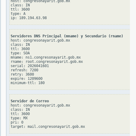
host: congresonayarit.gob.mx

class: IN

ttl: 3600

type: A

Servidores DNS Principal (mname) y Secundario (rname)
host: congresonayarit.gob.mx

class: IN

ttl: 3600

type: SOA

mname: ns1.congresonayarit.gob.mx

rname: root.congresonayarit.gob.mx

serial: 2026041601

refresh: 7200

retry: 3600

expire: 1209600

Servidor de Correo
host: congresonayarit.gob.mx

class: IN

ttl: 3600

type: MX

pri: 0
