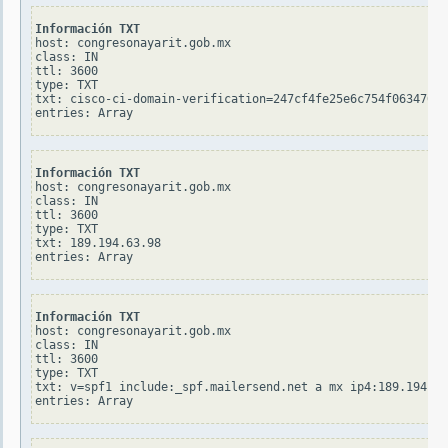
Información TXT
host: congresonayarit.gob.mx

class: IN

ttl: 3600

type: TXT

txt: cisco-ci-domain-verification=247cf4fe25e6c754f0634705c
Información TXT
host: congresonayarit.gob.mx

class: IN

ttl: 3600

type: TXT

txt: 189.194.63.98

Información TXT
host: congresonayarit.gob.mx

class: IN

ttl: 3600

type: TXT

txt: v=spf1 include:_spf.mailersend.net a mx ip4:189.194.63