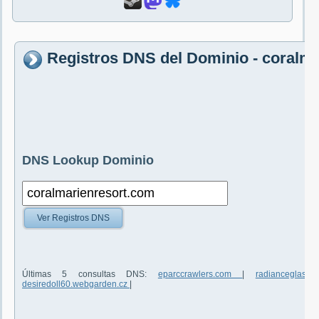
Registros DNS del Dominio - coralm
DNS Lookup Dominio
Ver Registros DNS
Últimas 5 consultas DNS:
eparccrawlers.com
|
radianceglas
desiredoll60.webgarden.cz
|