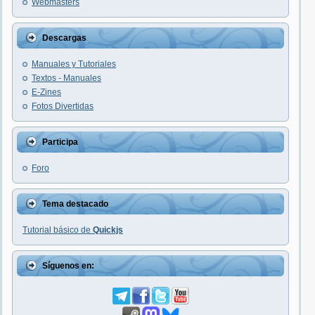
Webmasters
Descargas
Manuales y Tutoriales
Textos - Manuales
E-Zines
Fotos Divertidas
Participa
Foro
Tema destacado
Tutorial básico de
Quickjs
Síguenos en: