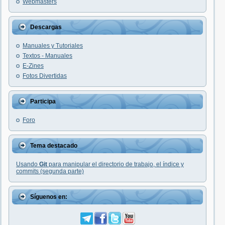
Webmasters
Descargas
Manuales y Tutoriales
Textos - Manuales
E-Zines
Fotos Divertidas
Participa
Foro
Tema destacado
Usando
Git
para manipular el directorio de trabajo, el índice y
commits (segunda parte)
Síguenos en: