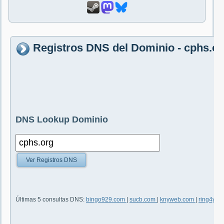
Registros DNS del Dominio - cphs.o
DNS Lookup Dominio
Ver Registros DNS
Últimas 5 consultas DNS:
bingo929.com
|
sucb.com
|
knyweb.com
|
ring4you