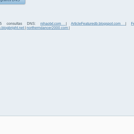
gistros DNS
 5 consultas DNS:
nihaotxt.com
|
ArticleFeaturedb.blogspot.com
|
F
.blogbright.net
|
northerndancer2000.com
|