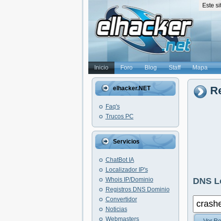
Este s
Inicio
Foro
Blog
Staff
Mapa
Re
elhacker.NET
Faq's
Trucos PC
Servicios
ChatBot IA
Localizador IP's
Whois IP/Dominio
DNS L
Registros DNS Dominio
Convertidor
Noticias
Webmasters