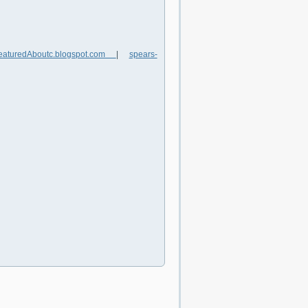
eaturedAboutc.blogspot.com
|
spears-