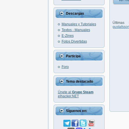
Ver Re
Descargas
Últimas
Manuales y Tutoriales
gustafsson
Textos - Manuales
E-Zines
Fotos Divertidas
Participa
Foro
Tema destacado
Únete al
Grupo Steam
elhacker.NET
Síguenos en: