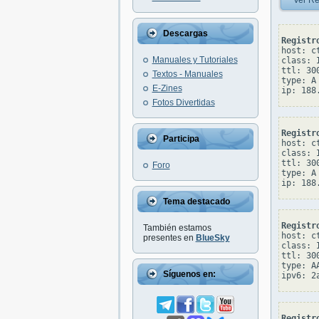
Ver Re
Descargas
Registr
host: c
Manuales y Tutoriales
class: I
ttl: 300
Textos - Manuales
type: A

E-Zines
Fotos Divertidas
Registr
Participa
host: c
class: I
ttl: 300
Foro
type: A

Tema destacado
Registr
También estamos
host: c
presentes en
BlueSky
class: I
ttl: 300
type: AA
Síguenos en:
Registr