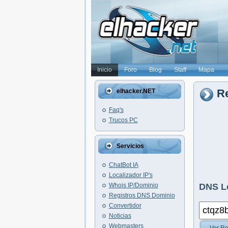
Inicio
Foro
Blog
Staff
Mapa
Re
elhacker.NET
Faq's
Trucos PC
Servicios
ChatBot IA
Localizador IP's
Whois IP/Dominio
DNS L
Registros DNS Dominio
Convertidor
Noticias
Webmasters