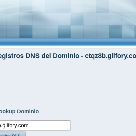
gistros DNS del Dominio - ctqz8b.glifory.c
ookup Dominio