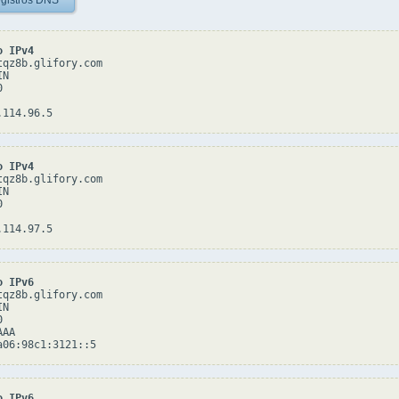
gistros DNS
o IPv4
tqz8b.glifory.com

N



o IPv4
tqz8b.glifory.com

N



o IPv6
tqz8b.glifory.com

N



AA

o IPv6