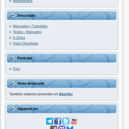
Webmasters
Descargas
Manuales y Tutoriales
Textos - Manuales
E-Zines
Fotos Divertidas
Participa
Foro
Tema destacado
También estamos presentes en
BlueSky
Síguenos en: