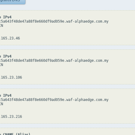
gistros DNS
o IPv4
c5a643f48de47a88f8e660df9ad059e.waf-alphaedge.com.my

N

o IPv4
c5a643f48de47a88f8e660df9ad059e.waf-alphaedge.com.my

N

o IPv4
c5a643f48de47a88f8e660df9ad059e.waf-alphaedge.com.my

N

o CNAME (Alias)