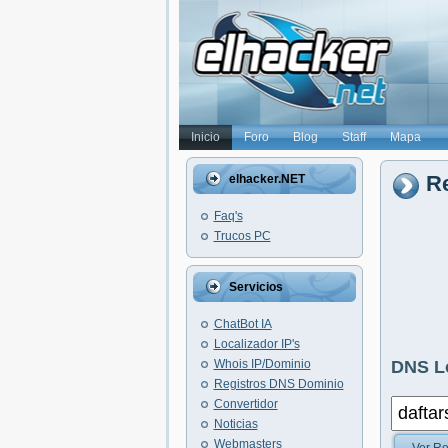
Inicio
Foro
Blog
Staff
Mapa
R
elhacker.NET
Faq's
Trucos PC
Servicios
ChatBot IA
Localizador IP's
Whois IP/Dominio
DNS L
Registros DNS Dominio
Convertidor
Noticias
Webmasters