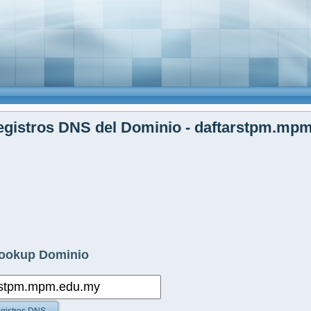
egistros DNS del Dominio - daftarstpm.mp
ookup Dominio