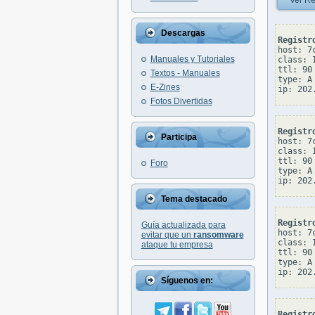
Ver Re
Descargas
Registr
host: 7
Manuales y Tutoriales
class: I
ttl: 90

Textos - Manuales
type: A

E-Zines
Fotos Divertidas
Registr
Participa
host: 7
class: I
ttl: 90

Foro
type: A

Tema destacado
Registr
Guía actualizada para
host: 7
evitar que un
ransomware
class: I
ataque tu empresa
ttl: 90

type: A

Síguenos en:
Registr