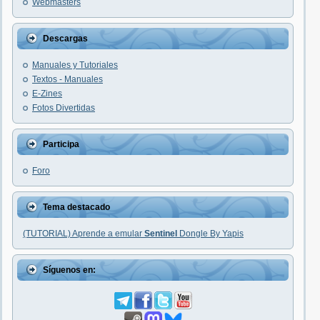
Webmasters
Descargas
Manuales y Tutoriales
Textos - Manuales
E-Zines
Fotos Divertidas
Participa
Foro
Tema destacado
(TUTORIAL) Aprende a emular
Sentinel
Dongle By Yapis
Síguenos en: