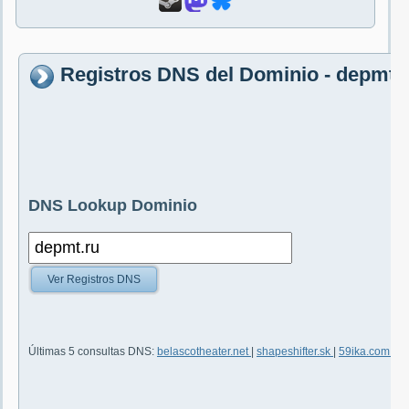
Registros DNS del Dominio - depmt.
DNS Lookup Dominio
Ver Registros DNS
Últimas 5 consultas DNS:
belascotheater.net
|
shapeshifter.sk
|
59ika.com
|
s