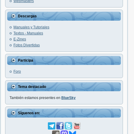
Webmasters
Descargas
Manuales y Tutoriales
Textos - Manuales
E-Zines
Fotos Divertidas
Participa
Foro
Tema destacado
También estamos presentes en
BlueSky
Síguenos en: