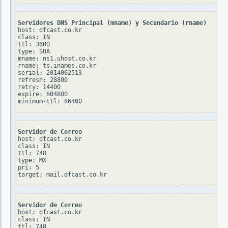
Servidores DNS Principal (mname) y Secundario (rname)
host: dfcast.co.kr

class: IN

ttl: 3600

type: SOA

mname: ns1.uhost.co.kr

rname: ts.inames.co.kr

serial: 2014062513

refresh: 28800

retry: 14400

expire: 604800

Servidor de Correo
host: dfcast.co.kr

class: IN

ttl: 748

type: MX

pri: 5

Servidor de Correo
host: dfcast.co.kr

class: IN

ttl: 748
