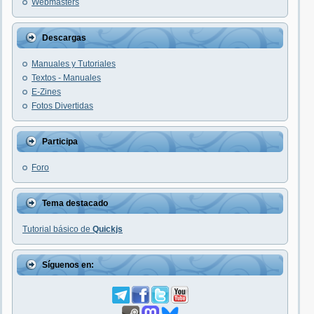
Webmasters
Descargas
Manuales y Tutoriales
Textos - Manuales
E-Zines
Fotos Divertidas
Participa
Foro
Tema destacado
Tutorial básico de
Quickjs
Síguenos en: