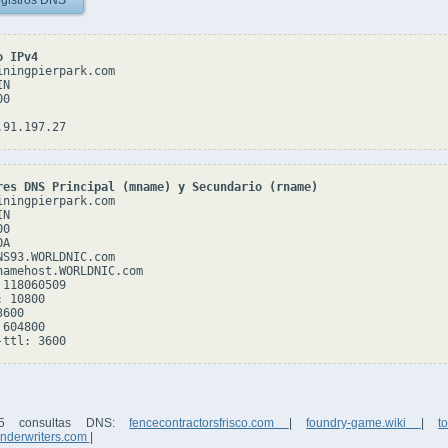
gistros DNS
o IPv4
iningpierpark.com

N

0

res DNS Principal (mname) y Secundario (rname)
iningpierpark.com

N

0

A

NS93.WORLDNIC.com

namehost.WORLDNIC.com

118060509

 10800

600

604800

 5 consultas DNS:
fencecontractorsfrisco.com
|
foundry-game.wiki
|
t
underwriters.com
|