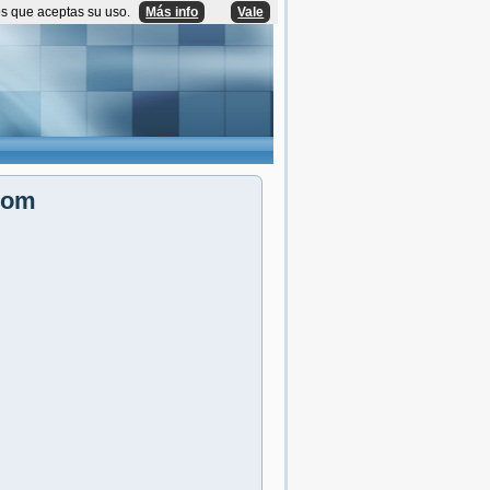
os que aceptas su uso.
Más info
Vale
com