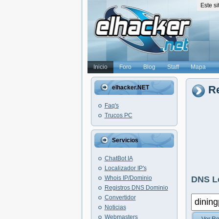
Este s
Inicio
Foro
Blog
Staff
Mapa
Re
elhacker.NET
Faq's
Trucos PC
Servicios
ChatBot IA
Localizador IP's
Whois IP/Dominio
DNS L
Registros DNS Dominio
Convertidor
Noticias
Webmasters