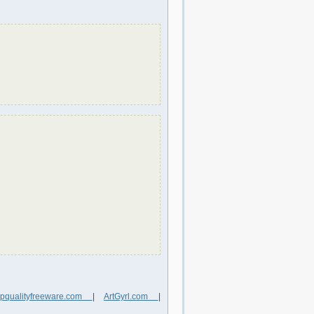
opqualityfreeware.com
|
ArtGyrl.com
|