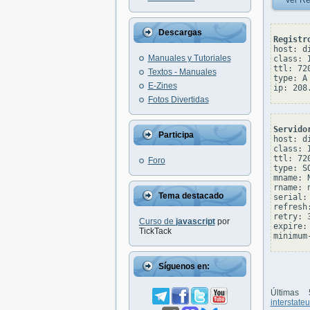
Ver Re
Descargas
Registr
host: d
Manuales y Tutoriales
class: I
ttl: 720
Textos - Manuales
type: A

E-Zines
Fotos Divertidas
Servido
Participa
host: d
class: I
ttl: 720
Foro
type: SO
mname: 
rname: 
Tema destacado
serial: 
refresh:
retry: 3
Curso de
javascript
por
expire: 
TickTack
Síguenos en:
Últimas
interstate