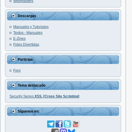
Webmasters
Descargas
Manuales y Tutoriales
Textos - Manuales
E-Zines
Fotos Divertidas
Participa
Foro
Tema destacado
Security Series.
XSS. [Cross Site Scripting]
Síguenos en: