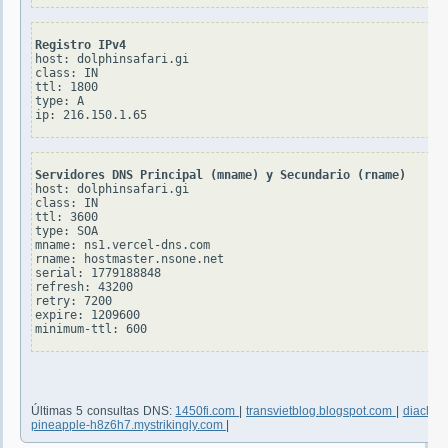
Registro IPv4
host: dolphinsafari.gi

class: IN

ttl: 1800

type: A

Servidores DNS Principal (mname) y Secundario (rname)
host: dolphinsafari.gi

class: IN

ttl: 3600

type: SOA

mname: ns1.vercel-dns.com

rname: hostmaster.nsone.net

serial: 1779188848

refresh: 43200

retry: 7200

expire: 1209600

Últimas 5 consultas DNS:
1450fi.com
|
transvietblog.blogspot.com
|
diachic
pineapple-h8z6h7.mystrikingly.com
|