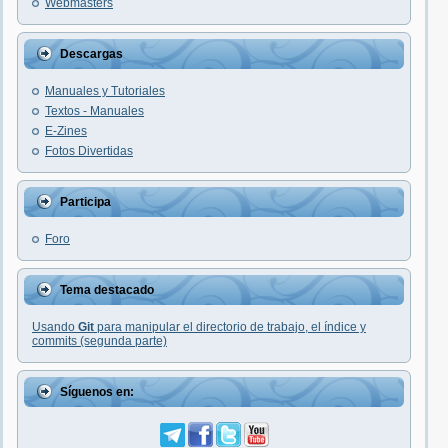
Webmasters
Descargas
Manuales y Tutoriales
Textos - Manuales
E-Zines
Fotos Divertidas
Participa
Foro
Tema destacado
Usando
Git
para manipular el directorio de trabajo, el índice y
commits (segunda parte)
Síguenos en: