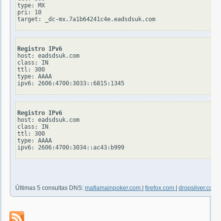
type: MX

pri: 10

Registro IPv6
host: eadsdsuk.com

class: IN

ttl: 300

type: AAAA

Registro IPv6
host: eadsdsuk.com

class: IN

ttl: 300

type: AAAA

Últimas 5 consultas DNS:
mafiamainpoker.com
|
firefox.com
|
dropsilver.com