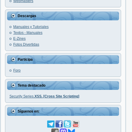
Webmasters
Descargas
Manuales y Tutoriales
Textos - Manuales
E-Zines
Fotos Divertidas
Participa
Foro
Tema destacado
Security Series.
XSS. [Cross Site Scripting]
Síguenos en: