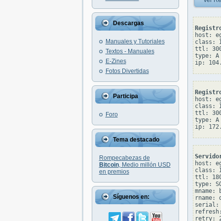
Ver Re
Descargas
Registr
host: eg
Manuales y Tutoriales
class: I
ttl: 300
Textos - Manuales
type: A

E-Zines
Fotos Divertidas
Registr
Participa
host: eg
class: I
ttl: 300
Foro
type: A

Tema destacado
Servido
Rompecabezas de
host: eg
Bitcoin
, Medio millón USD
class: I
en premios
ttl: 180
type: SO
mname: 
Síguenos en:
rname: 
serial: 
refresh:
retry: 2