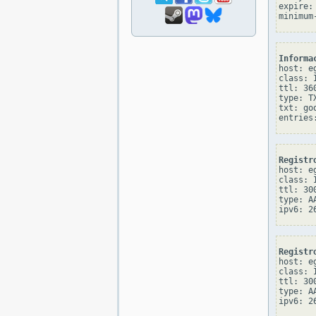
expire: 
Informa
host: eg
class: I
ttl: 360
type: TX
txt: go
Registr
host: eg
class: I
ttl: 300
type: AA
Registr
host: eg
class: I
ttl: 300
type: AA