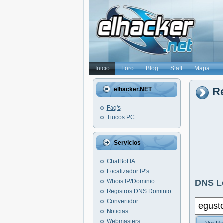
Inicio
Foro
Blog
Staff
Mapa
Re
elhacker.NET
Faq's
Trucos PC
Servicios
ChatBot IA
Localizador IP's
Whois IP/Dominio
DNS L
Registros DNS Dominio
Convertidor
Noticias
Webmasters