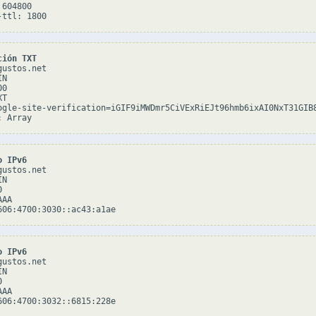
604800

ción TXT
ustos.net

N

0

T

ogle-site-verification=iGIF9iMWDmr5CiVExRiEJt96hmb6ixAI0NxT31GIB8
o IPv6
ustos.net

N



AA

o IPv6
ustos.net

N



AA
