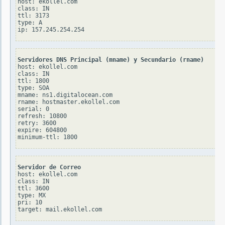
host: ekollel.com

class: IN

ttl: 3173

type: A

Servidores DNS Principal (mname) y Secundario (rname)
host: ekollel.com

class: IN

ttl: 1800

type: SOA

mname: ns1.digitalocean.com

rname: hostmaster.ekollel.com

serial: 0

refresh: 10800

retry: 3600

expire: 604800

Servidor de Correo
host: ekollel.com

class: IN

ttl: 3600

type: MX

pri: 10
