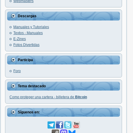
Webmasters
Descargas
Manuales y Tutoriales
Textos - Manuales
E-Zines
Fotos Divertidas
Participa
Foro
Tema destacado
Como proteger una cartera - billetera de
Bitcoin
Síguenos en: