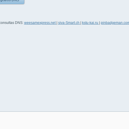
gistros DNS
 consultas DNS:
weesamexpress.net
|
siva-Smart.ch
|
kstu-kai.ru
|
pinbadgeman.co