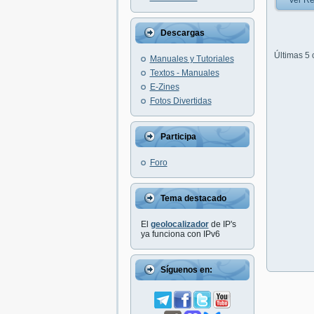
Ver Re
Descargas
Últimas 5
Manuales y Tutoriales
Textos - Manuales
E-Zines
Fotos Divertidas
Participa
Foro
Tema destacado
El
geolocalizador
de IP's
ya funciona con IPv6
Síguenos en: