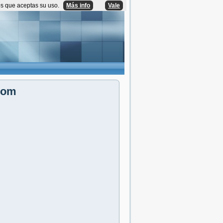
os que aceptas su uso.
Más info
Vale
com