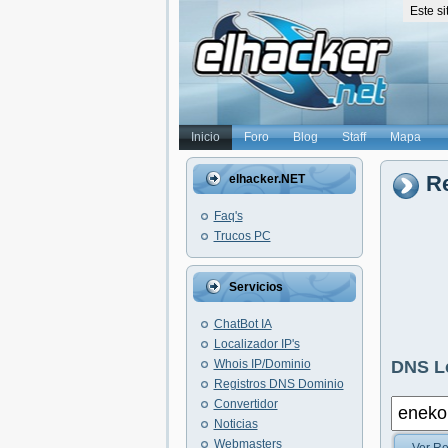
Este s
Inicio
Foro
Blog
Staff
Mapa
Re
elhacker.NET
Faq's
Trucos PC
Servicios
ChatBot IA
Localizador IP's
Whois IP/Dominio
DNS L
Registros DNS Dominio
Convertidor
Noticias
Webmasters