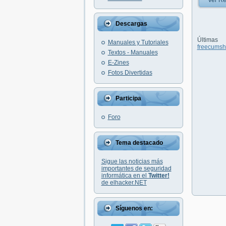
Ver Re
Descargas
Últim
Manuales y Tutoriales
freecumsh
Textos - Manuales
E-Zines
Fotos Divertidas
Participa
Foro
Tema destacado
Sigue las noticias más
importantes de seguridad
informática en el
Twitter!
de elhacker.NET
Síguenos en: