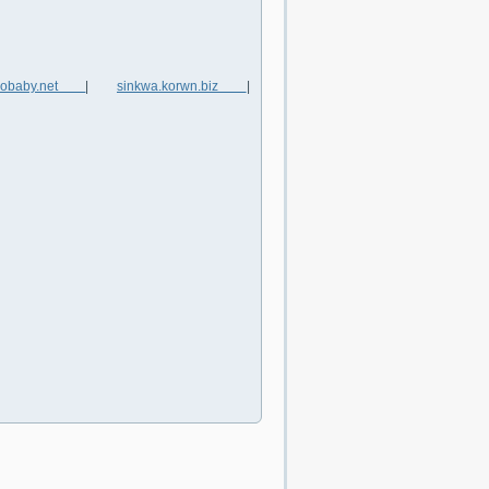
frobaby.net
|
sinkwa.korwn.biz
|