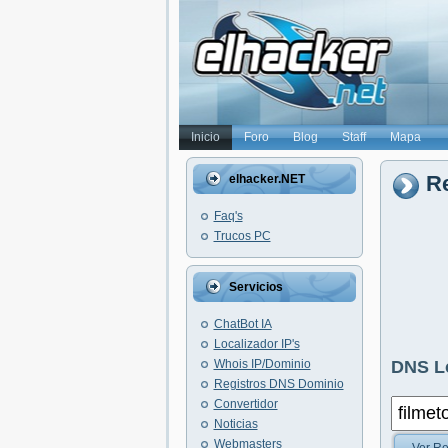
Inicio
Foro
Blog
Staff
Mapa
Re
elhacker.NET
Faq's
Trucos PC
Servicios
ChatBot IA
Localizador IP's
Whois IP/Dominio
DNS L
Registros DNS Dominio
Convertidor
Noticias
Webmasters