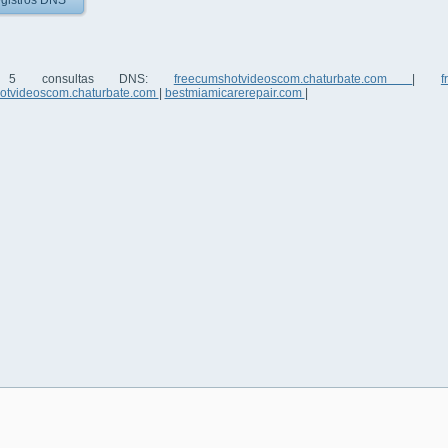
gistros DNS
as 5 consultas DNS:
freecumshotvideoscom.chaturbate.com
|
otvideoscom.chaturbate.com
|
bestmiamicarerepair.com
|