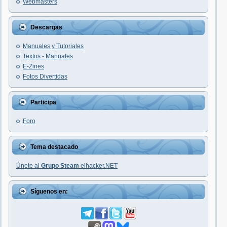
Webmasters
Descargas
Manuales y Tutoriales
Textos - Manuales
E-Zines
Fotos Divertidas
Participa
Foro
Tema destacado
Únete al
Grupo Steam
elhacker.NET
Síguenos en: