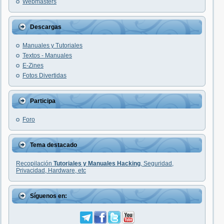
Webmasters
Descargas
Manuales y Tutoriales
Textos - Manuales
E-Zines
Fotos Divertidas
Participa
Foro
Tema destacado
Recopilación
Tutoriales y Manuales Hacking
, Seguridad,
Privacidad, Hardware, etc
Síguenos en: