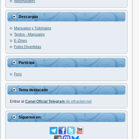
Webmasters
Descargas
Manuales y Tutoriales
Textos - Manuales
E-Zines
Fotos Divertidas
Participa
Foro
Tema destacado
Entrar al
Canal Oficial Telegram
de elhacker.net
Síguenos en: