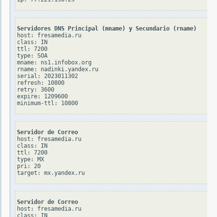
Servidores DNS Principal (mname) y Secundario (rname)
host: fresamedia.ru

class: IN

ttl: 7200

type: SOA

mname: ns1.infobox.org

rname: nadinki.yandex.ru

serial: 2023011302

refresh: 10800

retry: 3600

expire: 1209600

Servidor de Correo
host: fresamedia.ru

class: IN

ttl: 7200

type: MX

pri: 20

Servidor de Correo
host: fresamedia.ru

class: IN
