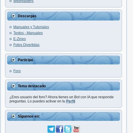
Webmasters
Descargas
Manuales y Tutoriales
Textos - Manuales
E-Zines
Fotos Divertidas
Participa
Foro
Tema destacado
¿Eres usuario del foro? Ahora tienes un Bot con IA que responde
preguntas. Lo puedes activar en tu
Perfil
Síguenos en: