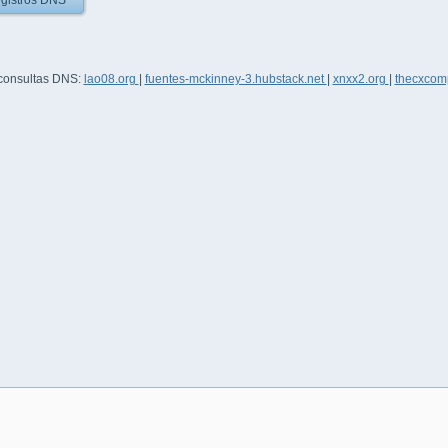
gistros DNS
 consultas DNS:
lao08.org
|
fuentes-mckinney-3.hubstack.net
|
xnxx2.org
|
thecxcom