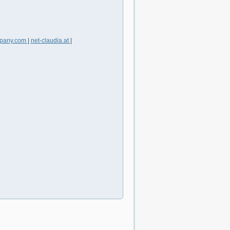
pany.com
|
net-claudia.at
|