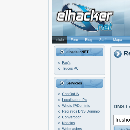
Inicio
Foro
Blog
Staff
Mapa
Re
elhacker.NET
Faq's
Trucos PC
Servicios
ChatBot IA
Localizador IP's
Whois IP/Dominio
DNS L
Registros DNS Dominio
Convertidor
Noticias
Webmasters