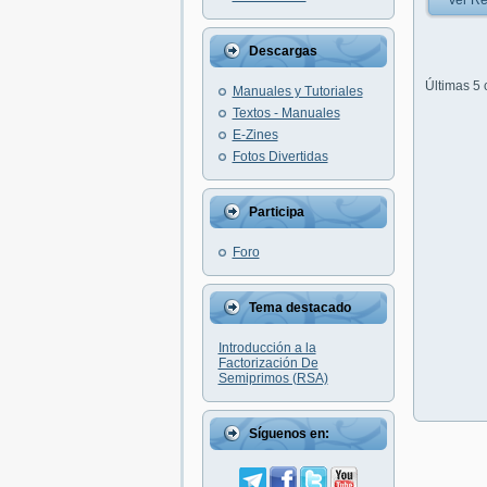
Ver Re
Descargas
Últimas 5
Manuales y Tutoriales
Textos - Manuales
E-Zines
Fotos Divertidas
Participa
Foro
Tema destacado
Introducción a la
Factorización De
Semiprimos (RSA)
Síguenos en: