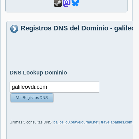
Registros DNS del Dominio - galileo
DNS Lookup Dominio
Ver Registros DNS
Últimas 5 consultas DNS:
bailcello8.bravejournal.net
|
travelababies.com
|
vi