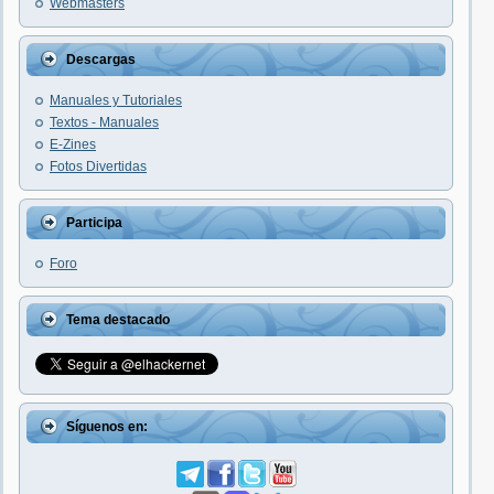
Webmasters
Descargas
Manuales y Tutoriales
Textos - Manuales
E-Zines
Fotos Divertidas
Participa
Foro
Tema destacado
Síguenos en: