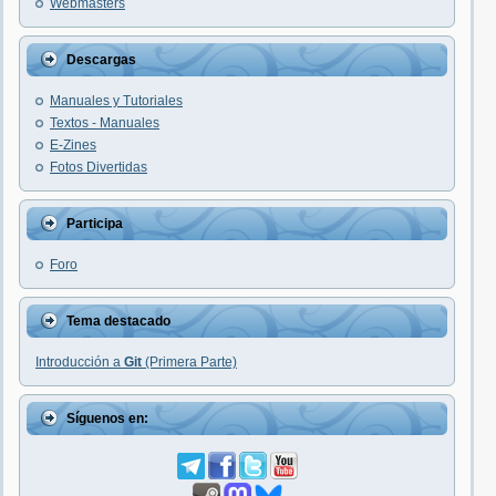
Webmasters
Descargas
Manuales y Tutoriales
Textos - Manuales
E-Zines
Fotos Divertidas
Participa
Foro
Tema destacado
Introducción a
Git
(Primera Parte)
Síguenos en: