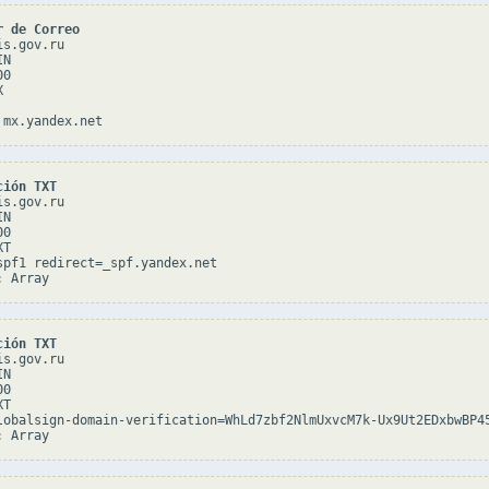
r de Correo
s.gov.ru

N

0



ción TXT
s.gov.ru

N

0

T

spf1 redirect=_spf.yandex.net

ción TXT
s.gov.ru

N

0

T

lobalsign-domain-verification=WhLd7zbf2NlmUxvcM7k-Ux9Ut2EDxbwBP45