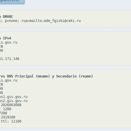
gistros DNS
o DMARC
1; p=none; rua=mailto:adm_fgiski@ceki.ru
o IPv4
s.gov.ru

N

0

res DNS Principal (mname) y Secundario (rname)
s.gov.ru

N

0

A

s1.gis.gov.ru

s2.gis.gov.ru

2026063008

 1200

200

2419200
