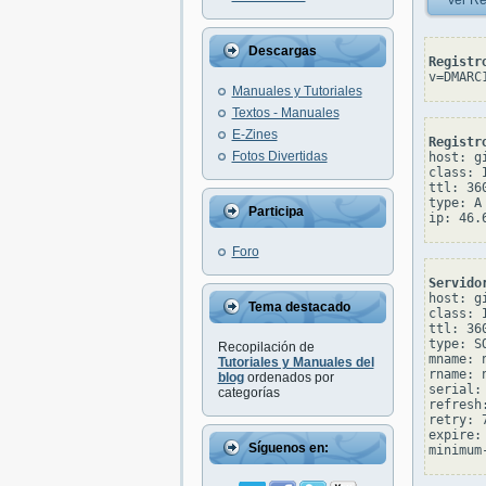
Ver Re
Descargas
Registr
v=DMARC
Manuales y Tutoriales
Textos - Manuales
E-Zines
Registr
Fotos Divertidas
host: gi
class: I
ttl: 360
type: A

Participa
Foro
Servido
host: gi
Tema destacado
class: I
ttl: 360
type: SO
Recopilación de
mname: n
Tutoriales y Manuales del
rname: n
blog
ordenados por
serial: 
categorías
refresh:
retry: 7
expire: 
Síguenos en: