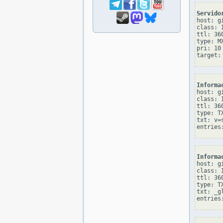
Servido
host: gi
class: I
ttl: 360
type: MX
pri: 10

Informa
host: gi
class: I
ttl: 360
type: TX
txt: v=
Informa
host: gi
class: I
ttl: 360
type: TX
txt: _g