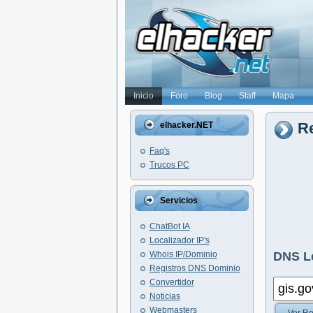
Inicio
Foro
Blog
Staff
Mapa
Re
elhacker.NET
Faq's
Trucos PC
Servicios
ChatBot IA
Localizador IP's
Whois IP/Dominio
DNS L
Registros DNS Dominio
Convertidor
Noticias
Webmasters