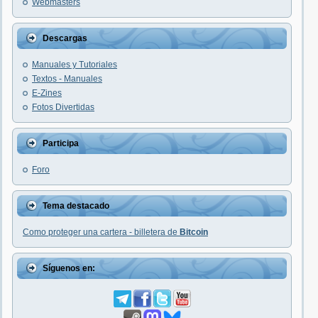
Webmasters
Descargas
Manuales y Tutoriales
Textos - Manuales
E-Zines
Fotos Divertidas
Participa
Foro
Tema destacado
Como proteger una cartera - billetera de
Bitcoin
Síguenos en: