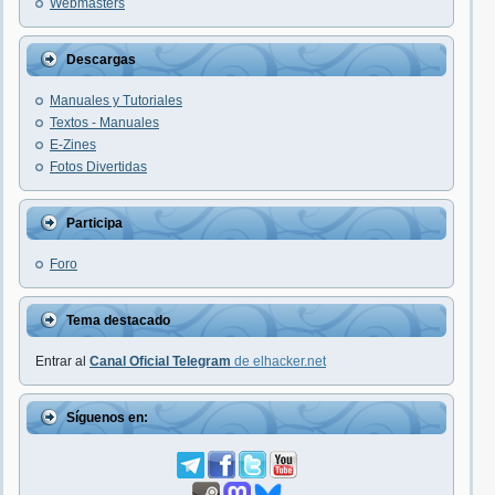
Webmasters
Descargas
Manuales y Tutoriales
Textos - Manuales
E-Zines
Fotos Divertidas
Participa
Foro
Tema destacado
Entrar al
Canal Oficial Telegram
de elhacker.net
Síguenos en: