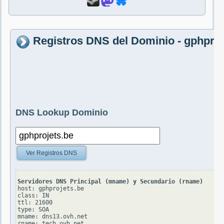
Registros DNS del Dominio - gphproj
DNS Lookup Dominio
Ver Registros DNS
Servidores DNS Principal (mname) y Secundario (rname)
host: gphprojets.be

class: IN

ttl: 21600

type: SOA

mname: dns13.ovh.net

rname: tech.ovh.net
