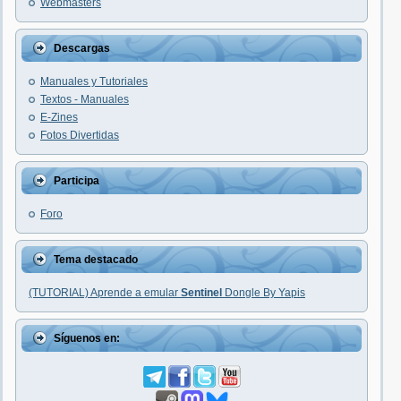
Webmasters
Descargas
Manuales y Tutoriales
Textos - Manuales
E-Zines
Fotos Divertidas
Participa
Foro
Tema destacado
(TUTORIAL) Aprende a emular
Sentinel
Dongle By Yapis
Síguenos en: