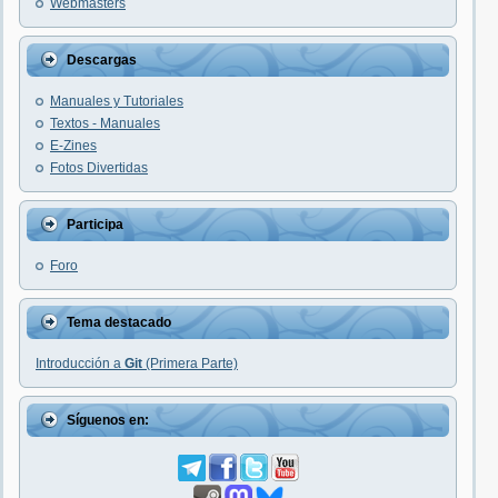
Webmasters
Descargas
Manuales y Tutoriales
Textos - Manuales
E-Zines
Fotos Divertidas
Participa
Foro
Tema destacado
Introducción a
Git
(Primera Parte)
Síguenos en: