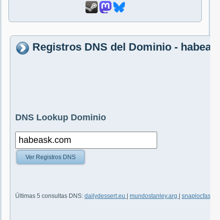
Registros DNS del Dominio - habea
DNS Lookup Dominio
Ver Registros DNS
Últimas 5 consultas DNS:
dailydessert.eu
|
mundostanley.arg
|
snaplocfaste