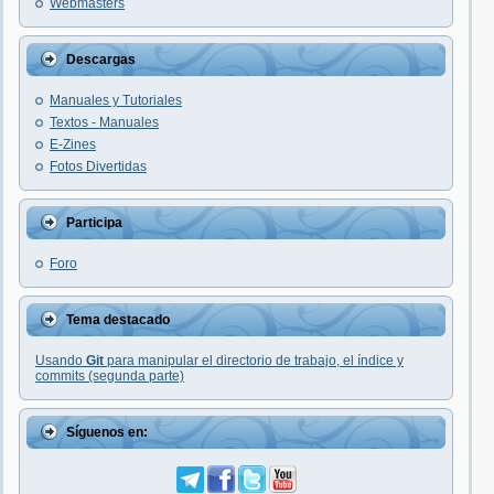
Webmasters
Descargas
Manuales y Tutoriales
Textos - Manuales
E-Zines
Fotos Divertidas
Participa
Foro
Tema destacado
Usando
Git
para manipular el directorio de trabajo, el índice y
commits (segunda parte)
Síguenos en: