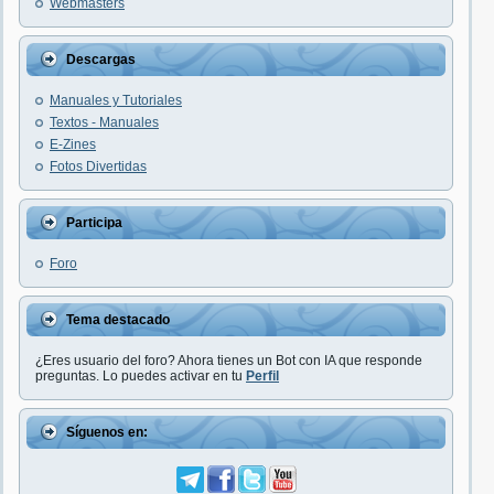
Webmasters
Descargas
Manuales y Tutoriales
Textos - Manuales
E-Zines
Fotos Divertidas
Participa
Foro
Tema destacado
¿Eres usuario del foro? Ahora tienes un Bot con IA que responde
preguntas. Lo puedes activar en tu
Perfil
Síguenos en: