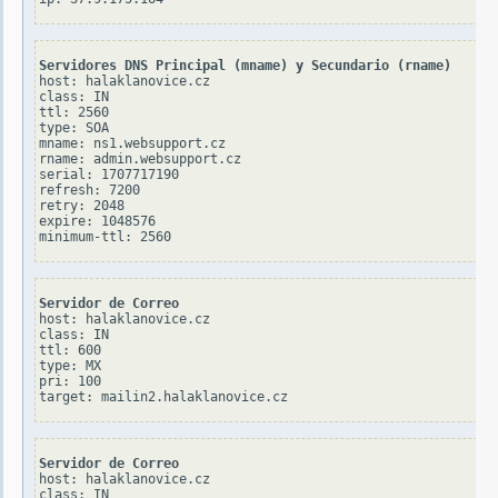
Servidores DNS Principal (mname) y Secundario (rname)
host: halaklanovice.cz

class: IN

ttl: 2560

type: SOA

mname: ns1.websupport.cz

rname: admin.websupport.cz

serial: 1707717190

refresh: 7200

retry: 2048

expire: 1048576

Servidor de Correo
host: halaklanovice.cz

class: IN

ttl: 600

type: MX

pri: 100

Servidor de Correo
host: halaklanovice.cz

class: IN
