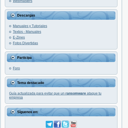
Webmasters
Descargas
Manuales y Tutoriales
Textos - Manuales
E-Zines
Fotos Divertidas
Participa
Foro
Tema destacado
Guía actualizada para evitar que un
ransomware
ataque tu
empresa
Síguenos en: