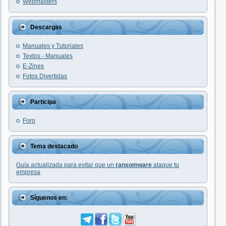
Webmasters
Descargas
Manuales y Tutoriales
Textos - Manuales
E-Zines
Fotos Divertidas
Participa
Foro
Tema destacado
Guía actualizada para evitar que un
ransomware
ataque tu
empresa
Síguenos en: