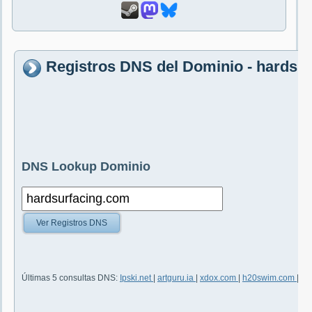
Registros DNS del Dominio - hardsu
DNS Lookup Dominio
Ver Registros DNS
Últimas 5 consultas DNS:
Ipski.net
|
artguru.ia
|
xdox.com
|
h20swim.com
|
vo