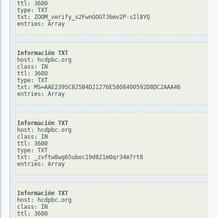
ttl: 3600

type: TXT

txt: ZOOM_verify_s2FwnGOGTJ6mv2P-sIl8YQ

Información TXT
host: hcdpbc.org

class: IN

ttl: 3600

type: TXT

txt: MS=AAE2395C825B4D21276E5808400592D8DC2AAA46

Información TXT
host: hcdpbc.org

class: IN

ttl: 3600

type: TXT

txt: _zvftw8wg65uboc19d821m0qr34m7rt8

Información TXT
host: hcdpbc.org

class: IN

ttl: 3600
