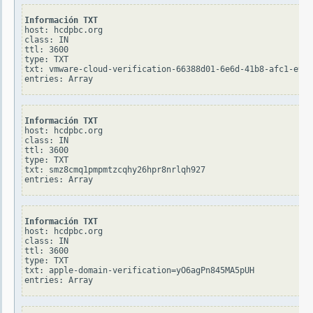
Información TXT
host: hcdpbc.org

class: IN

ttl: 3600

type: TXT

txt: vmware-cloud-verification-66388d01-6e6d-41b8-afc1-e9a5
Información TXT
host: hcdpbc.org

class: IN

ttl: 3600

type: TXT

txt: smz8cmq1pmpmtzcqhy26hpr8nrlqh927

Información TXT
host: hcdpbc.org

class: IN

ttl: 3600

type: TXT

txt: apple-domain-verification=yO6agPn845MA5pUH
