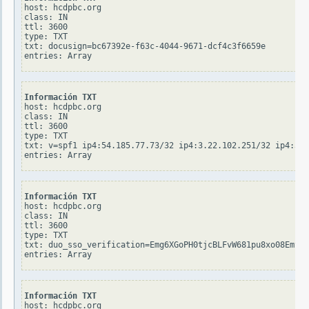
host: hcdpbc.org

class: IN

ttl: 3600

type: TXT

txt: docusign=bc67392e-f63c-4044-9671-dcf4c3f6659e

Información TXT
host: hcdpbc.org

class: IN

ttl: 3600

type: TXT

txt: v=spf1 ip4:54.185.77.73/32 ip4:3.22.102.251/32 ip4:3.2
Información TXT
host: hcdpbc.org

class: IN

ttl: 3600

type: TXT

txt: duo_sso_verification=Emg6XGoPH0tjcBLFvW681pu8xo08EmtNG
Información TXT
host: hcdpbc.org
