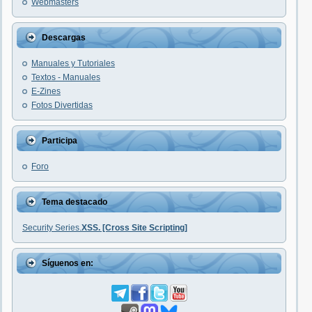
Webmasters
Descargas
Manuales y Tutoriales
Textos - Manuales
E-Zines
Fotos Divertidas
Participa
Foro
Tema destacado
Security Series.
XSS. [Cross Site Scripting]
Síguenos en: