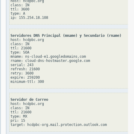
host: hcdpbc.org

class: IN

ttl: 3600

type: A

Servidores DNS Principal (mname) y Secundario (rname)
host: hcdpbc.org

class: IN

ttl: 21600

type: SOA

mname: ns-cloud-e1.googledomains.com

rname: cloud-dns-hostmaster.google.com

serial: 243

refresh: 21600

retry: 3600

expire: 259200

Servidor de Correo
host: hcdpbc.org

class: IN

ttl: 21600

type: MX

pri: 15
