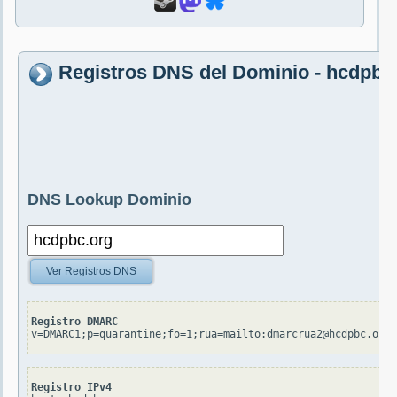
Registros DNS del Dominio - hcdpbc
DNS Lookup Dominio
Ver Registros DNS
Registro DMARC
v=DMARC1;p=quarantine;fo=1;rua=mailto:dmarcrua2@hcdpbc.org;
Registro IPv4