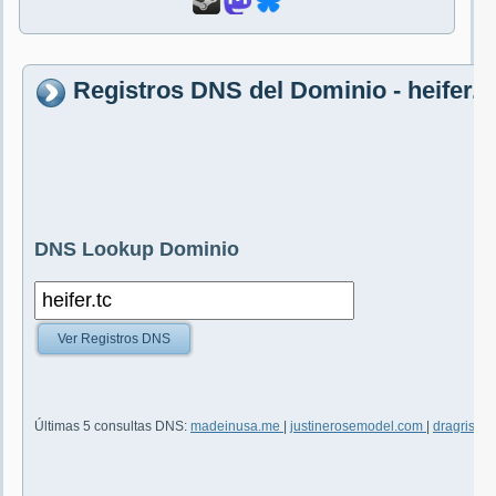
Registros DNS del Dominio - heifer.t
DNS Lookup Dominio
Ver Registros DNS
Últimas 5 consultas DNS:
madeinusa.me
|
justinerosemodel.com
|
dragrisse