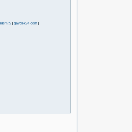
anism.tv
|
gaydekv4.com
|