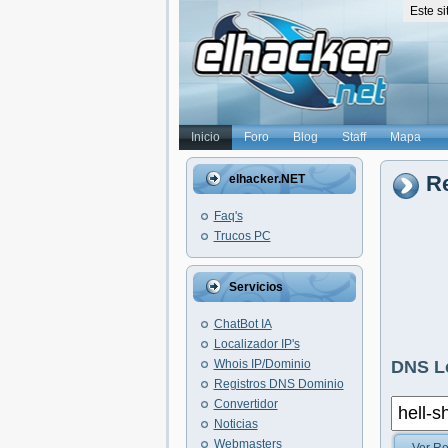
Este s
Inicio
Foro
Blog
Staff
Mapa
Re
elhacker.NET
Faq's
Trucos PC
Servicios
ChatBot IA
Localizador IP's
Whois IP/Dominio
DNS L
Registros DNS Dominio
Convertidor
Noticias
Webmasters