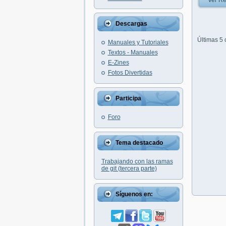
Ver Re
Descargas
Últimas 5
Manuales y Tutoriales
Textos - Manuales
E-Zines
Fotos Divertidas
Participa
Foro
Tema destacado
Trabajando con las ramas
de git (tercera parte)
Síguenos en: