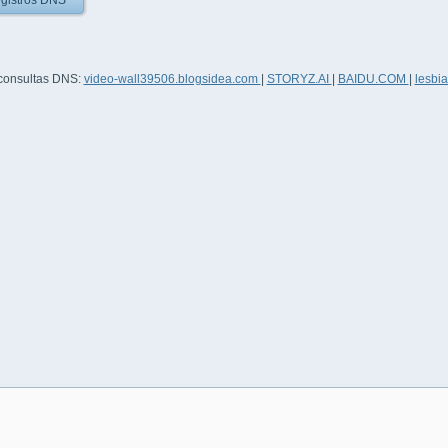
gistros DNS
 consultas DNS:
video-wall39506.blogsidea.com
|
STORYZ.AI
|
BAIDU.COM
|
lesbi