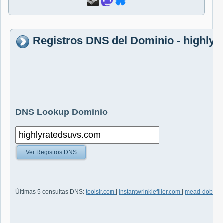
Registros DNS del Dominio - highly
DNS Lookup Dominio
Ver Registros DNS
Últimas 5 consultas DNS:
toolsir.com
|
instantwrinklefiller.com
|
mead-dobson-