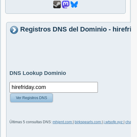
Registros DNS del Dominio - hirefri
DNS Lookup Dominio
Ver Registros DNS
Últimas 5 consultas DNS:
mhjent.com
|
birkspearls.com
|
j.wtsofp.xyz
|
chatea