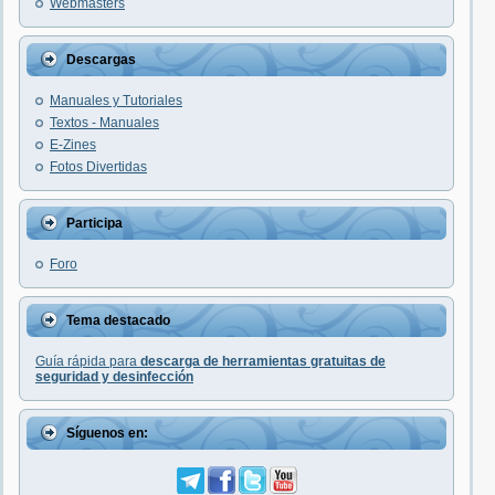
Webmasters
Descargas
Manuales y Tutoriales
Textos - Manuales
E-Zines
Fotos Divertidas
Participa
Foro
Tema destacado
Guía rápida para
descarga de herramientas gratuitas de
seguridad y desinfección
Síguenos en: