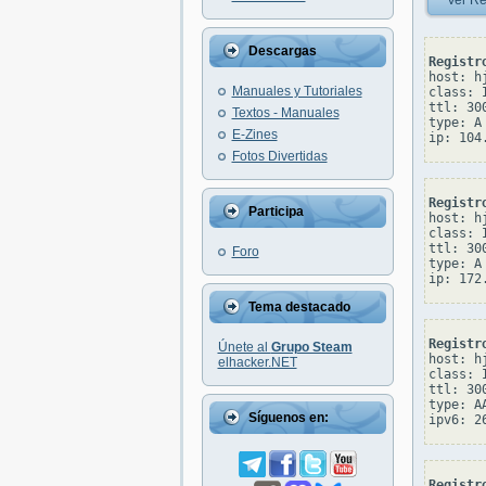
Ver Re
Descargas
Registr
host: h
Manuales y Tutoriales
class: I
ttl: 300
Textos - Manuales
type: A

E-Zines
Fotos Divertidas
Registr
Participa
host: h
class: I
ttl: 300
Foro
type: A

Tema destacado
Registr
Únete al
Grupo Steam
host: h
elhacker.NET
class: I
ttl: 300
type: AA
Síguenos en:
Registr