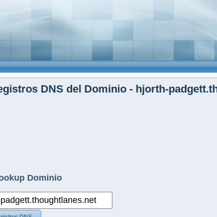
gistros DNS del Dominio - hjorth-padgett.t
ookup Dominio