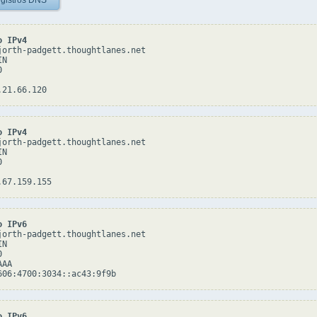
gistros DNS
o IPv4
jorth-padgett.thoughtlanes.net

N



o IPv4
jorth-padgett.thoughtlanes.net

N



o IPv6
jorth-padgett.thoughtlanes.net

N



AA

o IPv6