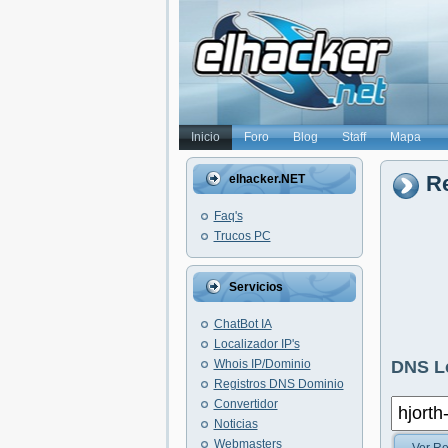
Inicio
Foro
Blog
Staff
Mapa
Re
elhacker.NET
Faq's
Trucos PC
Servicios
ChatBot IA
Localizador IP's
Whois IP/Dominio
DNS L
Registros DNS Dominio
Convertidor
Noticias
Webmasters