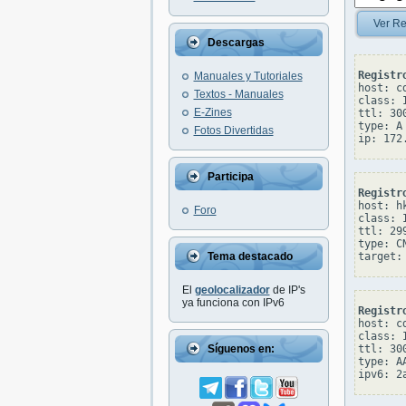
Ver Re
Descargas
Registr
Manuales y Tutoriales
host: c
Textos - Manuales
class: I
E-Zines
ttl: 300
type: A

Fotos Divertidas
Participa
Registr
host: h
Foro
class: I
ttl: 299
type: CN
Tema destacado
El
geolocalizador
de IP's
ya funciona con IPv6
Registr
host: c
class: I
Síguenos en:
ttl: 300
type: AA