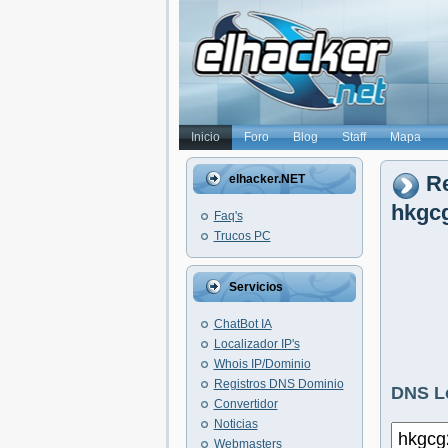
Inicio
Foro
Blog
Staff
Mapa
Re
elhacker.NET
hkgc
Faq's
Trucos PC
Servicios
ChatBot IA
Localizador IP's
Whois IP/Dominio
Registros DNS Dominio
DNS L
Convertidor
Noticias
Webmasters