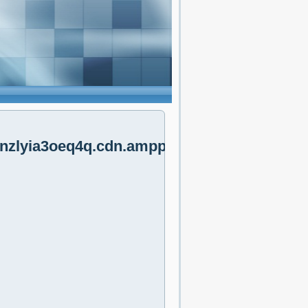
lyia3oeq4q.cdn.ampproject.org