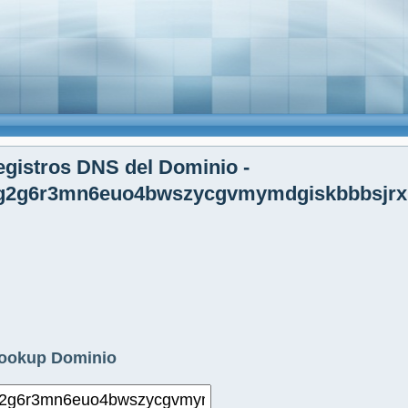
gistros DNS del Dominio -
g2g6r3mn6euo4bwszycgvmymdgiskbbbsjrxnz
ookup Dominio