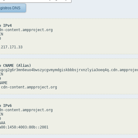
gistros DNS
o IPv4
dn-content.ampproject.org

N



o CNAME (Alias)
kgcg2g6r3mn6euo4bwszycgvmymdgiskbbbsjrxnzlyia3oeq4q.cdn.ampprojec
N



AME

o IPv6
dn-content.ampproject.org

N



AA
