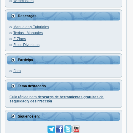
Webmasters
Descargas
Manuales y Tutoriales
Textos - Manuales
E-Zines
Fotos Divertidas
Participa
Foro
Tema destacado
Guía rápida para
descarga de herramientas gratuitas de
seguridad y desinfección
Síguenos en: