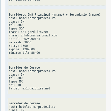
Servidores DNS Principal (mname) y Secundario (rname)
host: hotelcarmenpredeal.ro

class: IN

ttl: 300

type: SOA

mname: ns1.gazduire.net

rname: inkdromania.gmail.com

serial: 2025090124

refresh: 3600

retry: 3600

expire: 1209600

Servidor de Correo
host: hotelcarmenpredeal.ro

class: IN

ttl: 300

type: MX

pri: 10

Servidor de Correo
host: hotelcarmenpredeal.ro

class: IN
