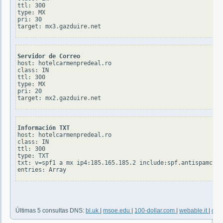
ttl: 300

type: MX

pri: 30

Servidor de Correo
host: hotelcarmenpredeal.ro

class: IN

ttl: 300

type: MX

pri: 20

Información TXT
host: hotelcarmenpredeal.ro

class: IN

ttl: 300

type: TXT

txt: v=spf1 a mx ip4:185.165.185.2 include:spf.antispamclou
Últimas 5 consultas DNS:
bl.uk
|
msoe.edu
|
100-dollar.com
|
webable.it
|
ord