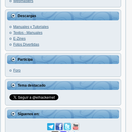
Webmasters
Descargas
Manuales y Tutoriales
Textos - Manuales
E-Zines
Fotos Divertidas
Participa
Foro
Tema destacado
Síguenos en: