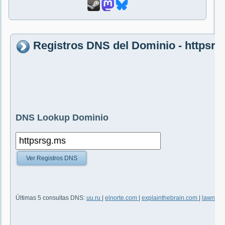
Registros DNS del Dominio - httpsr
DNS Lookup Dominio
Ver Registros DNS
Últimas 5 consultas DNS:
uu.ru
|
elnorte.com
|
explainthebrain.com
|
lawncar