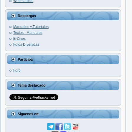
Webmasters
Descargas
Manuales y Tutoriales
Textos - Manuales
E-Zines
Fotos Divertidas
Participa
Foro
Tema destacado
Síguenos en: