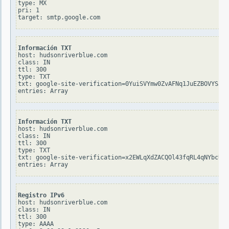
type: MX

pri: 1

Información TXT
host: hudsonriverblue.com

class: IN

ttl: 300

type: TXT

txt: google-site-verification=0YuiSVYmw0ZvAFNq1JuEZBOVYS3o-
Información TXT
host: hudsonriverblue.com

class: IN

ttl: 300

type: TXT

txt: google-site-verification=x2EWLqXdZACQOl43fqRL4qNYbcUh4
Registro IPv6
host: hudsonriverblue.com

class: IN

ttl: 300

type: AAAA
