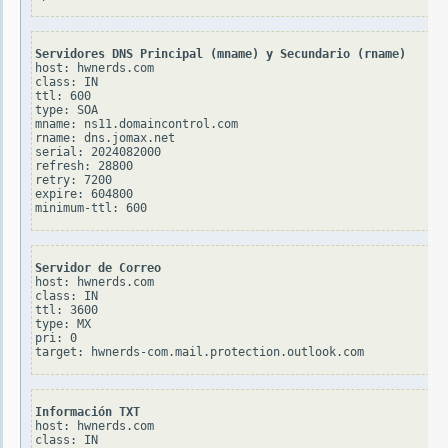
Servidores DNS Principal (mname) y Secundario (rname)
host: hwnerds.com

class: IN

ttl: 600

type: SOA

mname: ns11.domaincontrol.com

rname: dns.jomax.net

serial: 2024082000

refresh: 28800

retry: 7200

expire: 604800

Servidor de Correo
host: hwnerds.com

class: IN

ttl: 3600

type: MX

pri: 0

Información TXT
host: hwnerds.com

class: IN
