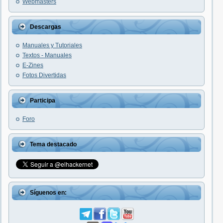
Webmasters
Descargas
Manuales y Tutoriales
Textos - Manuales
E-Zines
Fotos Divertidas
Participa
Foro
Tema destacado
Síguenos en: