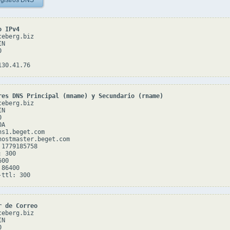
gistros DNS
o IPv4
eberg.biz

N



res DNS Principal (mname) y Secundario (rname)
eberg.biz

N



A

s1.beget.com

hostmaster.beget.com

1779185758

 300

00

86400

r de Correo
eberg.biz

N


