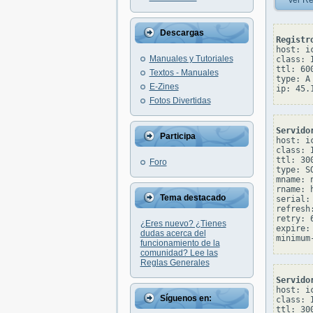
Ver Re
Descargas
Registr
host: ic
Manuales y Tutoriales
class: I
ttl: 600
Textos - Manuales
type: A

E-Zines
Fotos Divertidas
Servido
Participa
host: ic
class: I
ttl: 300
Foro
type: SO
mname: n
rname: 
Tema destacado
serial: 
refresh:
retry: 6
¿Eres nuevo? ¿Tienes
expire: 
dudas acerca del
funcionamiento de la
comunidad? Lee las
Reglas Generales
Servido
host: ic
Síguenos en:
class: I
ttl: 300