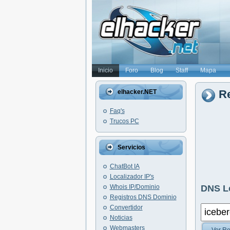
Inicio
Foro
Blog
Staff
Mapa
Re
elhacker.NET
Faq's
Trucos PC
Servicios
ChatBot IA
Localizador IP's
Whois IP/Dominio
DNS L
Registros DNS Dominio
Convertidor
Noticias
Webmasters