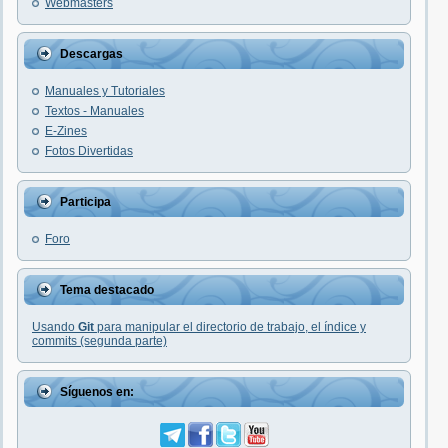
Webmasters
Descargas
Manuales y Tutoriales
Textos - Manuales
E-Zines
Fotos Divertidas
Participa
Foro
Tema destacado
Usando
Git
para manipular el directorio de trabajo, el índice y
commits (segunda parte)
Síguenos en: