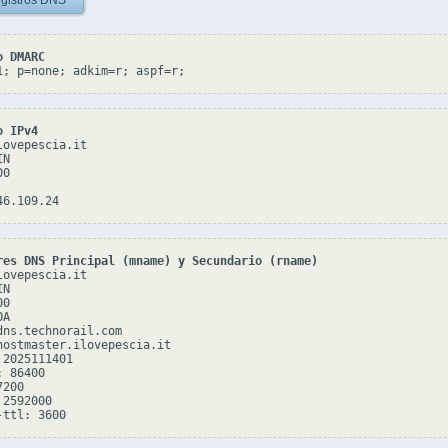
gistros DNS
o DMARC
1; p=none; adkim=r; aspf=r;
o IPv4
ovepescia.it

N

0

res DNS Principal (mname) y Secundario (rname)
ovepescia.it

N

0

A

dns.technorail.com

hostmaster.ilovepescia.it

2025111401

 86400

200

2592000
