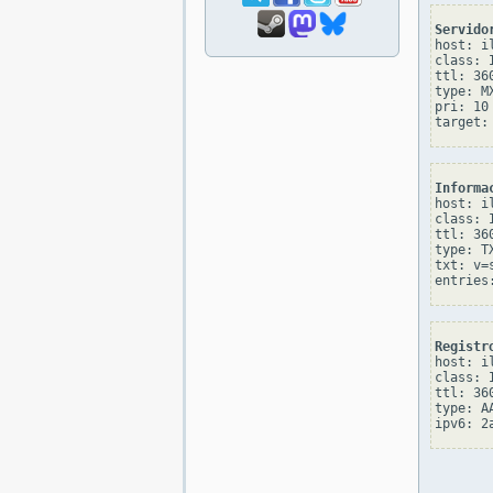
Servido
host: il
class: I
ttl: 360
type: MX
pri: 10

Informa
host: il
class: I
ttl: 360
type: TX
txt: v=
Registr
host: il
class: I
ttl: 360
type: AA