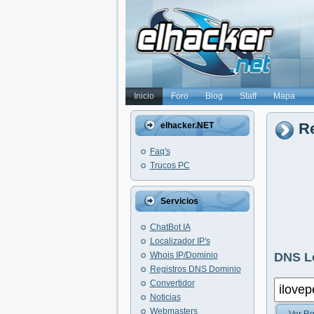
Inicio
Foro
Blog
Staff
Mapa
Re
elhacker.NET
Faq's
Trucos PC
Servicios
ChatBot IA
Localizador IP's
Whois IP/Dominio
DNS L
Registros DNS Dominio
Convertidor
Noticias
Webmasters