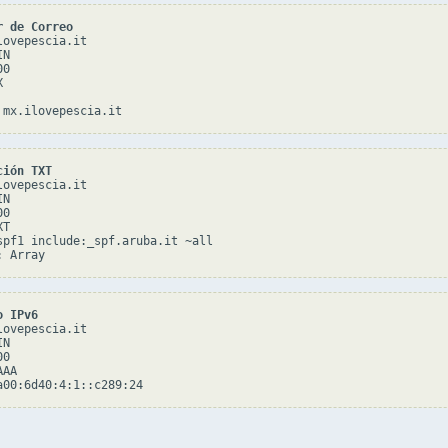
r de Correo
ovepescia.it

N

0



ción TXT
ovepescia.it

N

0

T

spf1 include:_spf.aruba.it ~all

o IPv6
ovepescia.it

N

0

AA
