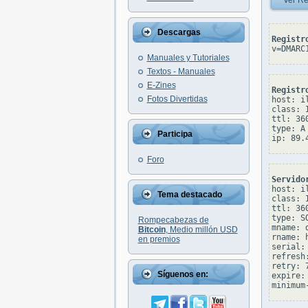
Ver Re
Descargas
Registr
v=DMARC
Manuales y Tutoriales
Textos - Manuales
E-Zines
Registr
Fotos Divertidas
host: il
class: I
ttl: 360
type: A

Participa
Foro
Servido
host: il
Tema destacado
class: I
ttl: 360
type: SO
Rompecabezas de
mname: 
Bitcoin
, Medio millón USD
rname: 
en premios
serial: 
refresh:
retry: 7
Síguenos en:
expire: 