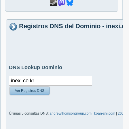
Registros DNS del Dominio - inexi.co
DNS Lookup Dominio
Ver Registros DNS
Últimas 5 consultas DNS:
andrewthomsongroup.com
|
koan-shi.com
|
265.c