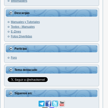
Webmasters
Descargas
Manuales y Tutoriales
Textos - Manuales
E-Zines
Fotos Divertidas
Participa
Foro
Tema destacado
Síguenos en: